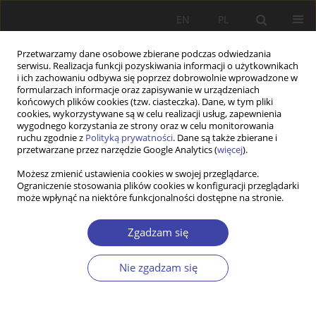
EN
PL
Przetwarzamy dane osobowe zbierane podczas odwiedzania
serwisu. Realizacja funkcji pozyskiwania informacji o użytkownikach
i ich zachowaniu odbywa się poprzez dobrowolnie wprowadzone w
formularzach informacje oraz zapisywanie w urządzeniach
końcowych plików cookies (tzw. ciasteczka). Dane, w tym pliki
cookies, wykorzystywane są w celu realizacji usług, zapewnienia
Słowo kluczowe
kultura zaufania
wygodnego korzystania ze strony oraz w celu monitorowania
ruchu zgodnie z
Polityką prywatności
. Dane są także zbierane i
przetwarzane przez narzędzie Google Analytics (
więcej
).
STUDIA
Możesz zmienić ustawienia cookies w swojej przeglądarce.
Ograniczenie stosowania plików cookies w konfiguracji przeglądarki
Trust and migrations: in search of mutual
może wpłynąć na niektóre funkcjonalności dostępne na stronie.
dependences and interactions
Justyna Łukaszewska-Bezulska
Zgadzam się
Problemy Polityki Społecznej 2017;39:55-69
Statystyki
Nie zgadzam się
Streszczenie
Artykuł
(PDF)