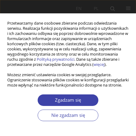
EN
PL
Przetwarzamy dane osobowe zbierane podczas odwiedzania
serwisu. Realizacja funkcji pozyskiwania informacji o użytkownikach
i ich zachowaniu odbywa się poprzez dobrowolnie wprowadzone w
formularzach informacje oraz zapisywanie w urządzeniach
końcowych plików cookies (tzw. ciasteczka). Dane, w tym pliki
cookies, wykorzystywane są w celu realizacji usług, zapewnienia
Słowo kluczowe
gminny ośrodek
wygodnego korzystania ze strony oraz w celu monitorowania
ruchu zgodnie z
Polityką prywatności
. Dane są także zbierane i
pomocy społecznej
przetwarzane przez narzędzie Google Analytics (
więcej
).
Możesz zmienić ustawienia cookies w swojej przeglądarce.
Ograniczenie stosowania plików cookies w konfiguracji przeglądarki
Z WARSZTATÓW BADAWCZYCH
może wpłynąć na niektóre funkcjonalności dostępne na stronie.
Między działaniami zrutynizowanymi a
innowacjami społecznymi. Praktyki
Zgadzam się
funkcjonowania gminnych ośrodków pomocy
społecznej z gmin wiejskich województwa
Nie zgadzam się
łódzkiego
Katarzyna Zajda
,
Agnieszka Kretek-Kamińska