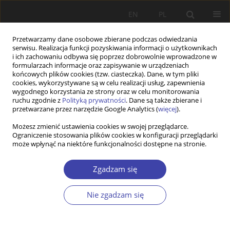
EN
PL
Przetwarzamy dane osobowe zbierane podczas odwiedzania
serwisu. Realizacja funkcji pozyskiwania informacji o użytkownikach
i ich zachowaniu odbywa się poprzez dobrowolnie wprowadzone w
formularzach informacje oraz zapisywanie w urządzeniach
końcowych plików cookies (tzw. ciasteczka). Dane, w tym pliki
cookies, wykorzystywane są w celu realizacji usług, zapewnienia
Słowo kluczowe
drzewo
wygodnego korzystania ze strony oraz w celu monitorowania
ruchu zgodnie z
Polityką prywatności
. Dane są także zbierane i
przetwarzane przez narzędzie Google Analytics (
więcej
).
STUDIA
Możesz zmienić ustawienia cookies w swojej przeglądarce.
Ograniczenie stosowania plików cookies w konfiguracji przeglądarki
Quo vadis pensione? Perspektywy zmian w
może wpłynąć na niektóre funkcjonalności dostępne na stronie.
poziomie świadczeń emerytalnych w Polsce
Alicja Jajko-Siwek
Zgadzam się
Problemy Polityki Społecznej 2017;38:105-115
Statystyki
Nie zgadzam się
Streszczenie
Artykuł
(PDF)