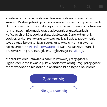
EN
PL
Przetwarzamy dane osobowe zbierane podczas odwiedzania
serwisu. Realizacja funkcji pozyskiwania informacji o użytkownikach
i ich zachowaniu odbywa się poprzez dobrowolnie wprowadzone w
formularzach informacje oraz zapisywanie w urządzeniach
końcowych plików cookies (tzw. ciasteczka). Dane, w tym pliki
cookies, wykorzystywane są w celu realizacji usług, zapewnienia
Słowo kluczowe
competencies
wygodnego korzystania ze strony oraz w celu monitorowania
ruchu zgodnie z
Polityką prywatności
. Dane są także zbierane i
przetwarzane przez narzędzie Google Analytics (
więcej
).
PRACA ORYGINALNA
Możesz zmienić ustawienia cookies w swojej przeglądarce.
Ograniczenie stosowania plików cookies w konfiguracji przeglądarki
Can migrant men become more present in
może wpłynąć na niektóre funkcjonalności dostępne na stronie.
elderly care? Comparative analysis of migrant
women and men in senior care. Case study from
Zgadzam się
Poland
Sabina Kubiciel - Lodzińska
Nie zgadzam się
Problemy Polityki Społecznej 2021;55:24-47
DOI
:
https://doi.org/10.31971/pps/146118
Statystyki