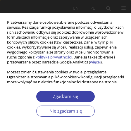
EN
PL
Przetwarzamy dane osobowe zbierane podczas odwiedzania
serwisu. Realizacja funkcji pozyskiwania informacji o użytkownikach
i ich zachowaniu odbywa się poprzez dobrowolnie wprowadzone w
formularzach informacje oraz zapisywanie w urządzeniach
końcowych plików cookies (tzw. ciasteczka). Dane, w tym pliki
cookies, wykorzystywane są w celu realizacji usług, zapewnienia
Słowo kluczowe
aktywizacyjne
wygodnego korzystania ze strony oraz w celu monitorowania
ruchu zgodnie z
Polityką prywatności
. Dane są także zbierane i
pole pomocowe
przetwarzane przez narzędzie Google Analytics (
więcej
).
Możesz zmienić ustawienia cookies w swojej przeglądarce.
Ograniczenie stosowania plików cookies w konfiguracji przeglądarki
STUDIA
może wpłynąć na niektóre funkcjonalności dostępne na stronie.
Polityka aktywizacji w praktyce działania pola
pomocowego Powiatowego Urzędu Pracy.
Zgadzam się
(Auto)etnograficzne studium krytyczne przypadku
Nie zgadzam się
Michał Mielczarek
Problemy Polityki Społecznej 2017;37:139-155
Statystyki