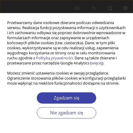
EN
PL
Przetwarzamy dane osobowe zbierane podczas odwiedzania
serwisu. Realizacja funkcji pozyskiwania informacji o użytkownikach
i ich zachowaniu odbywa się poprzez dobrowolnie wprowadzone w
formularzach informacje oraz zapisywanie w urządzeniach
końcowych plików cookies (tzw. ciasteczka). Dane, w tym pliki
cookies, wykorzystywane są w celu realizacji usług, zapewnienia
Słowo kluczowe
Portugalia
wygodnego korzystania ze strony oraz w celu monitorowania
ruchu zgodnie z
Polityką prywatności
. Dane są także zbierane i
przetwarzane przez narzędzie Google Analytics (
więcej
).
Z WARSZTATÓW BADAWCZYCH
Możesz zmienić ustawienia cookies w swojej przeglądarce.
Ograniczenie stosowania plików cookies w konfiguracji przeglądarki
Możliwości i wybory. Migranci w modelu
może wpłynąć na niektóre funkcjonalności dostępne na stronie.
ograniczonego państwa opiekuńczego
Carla Valadas
,
Pedro Góis
,
José Carlos Marques
Zgadzam się
Problemy Polityki Społecznej 2018;43:65-83
Statystyki
Nie zgadzam się
Streszczenie
Artykuł
(PDF)