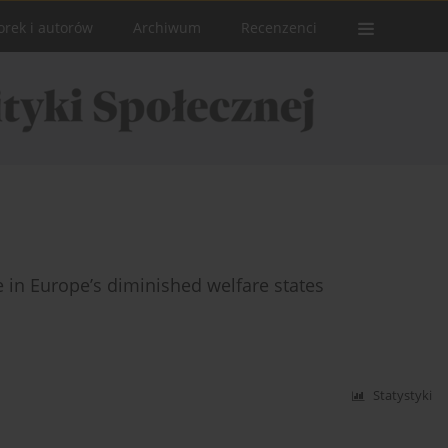
orek i autorów
Archiwum
Recenzenci
in Europe’s diminished welfare states
Statystyki