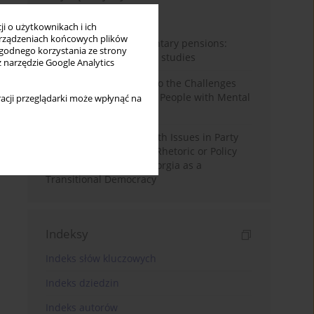
Miesiąc
Rok
i o użytkownikach i ich
rządzeniach końcowych plików
Auto-enrolment in voluntary pensions:
wygodnego korzystania ze strony
Comparative OECD case studies
z narzędzie Google Analytics
Bibliometric Insights into the Challenges
and Needs of Homeless People with Mental
acji przeglądarki może wpłynąć na
Disorders
The Politicisation of Youth Issues in Party
Programmes: Symbolic Rhetoric or Policy
Priority? The Case of Georgia as a
Transitional Democracy
Indeksy
Indeks słów kluczowych
Indeks dziedzin
Indeks autorów