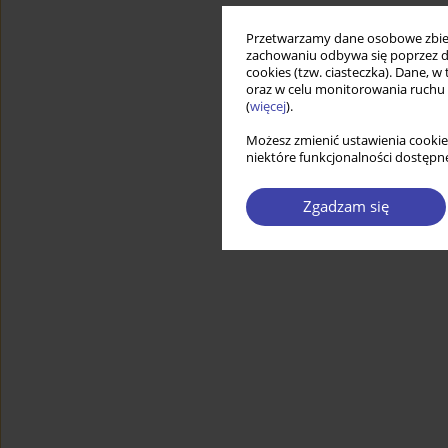
Przetwarzamy dane osobowe zbiera
zachowaniu odbywa się poprzez d
cookies (tzw. ciasteczka). Dane, w
oraz w celu monitorowania ruchu
(
więcej
).
Możesz zmienić ustawienia cookie
niektóre funkcjonalności dostępne
Zgadzam się