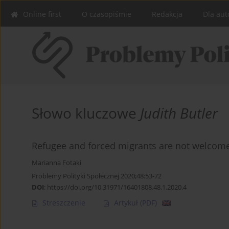
Online first
O czasopiśmie
Redakcja
Dla aut
Słowo kluczowe
Judith Butler
Refugee and forced migrants are not welcome 
Marianna Fotaki
Problemy Polityki Społecznej 2020;48:53-72
DOI
:
https://doi.org/10.31971/16401808.48.1.2020.4
Streszczenie
Artykuł
(PDF)