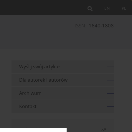
EN
PL
ISSN:
1640-1808
Wyślij swój artykuł
Dla autorek i autorów
Archiwum
Kontakt
Najczęściej czytane