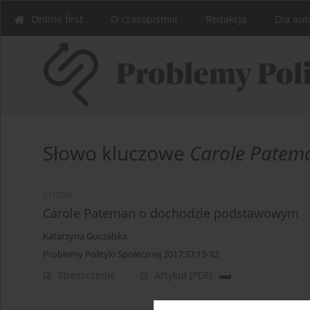
Online first
O czasopiśmie
Redakcja
Dla aut
Słowo kluczowe
Carole Patem
STUDIA
Carole Pateman o dochodzie podstawowym
Katarzyna Guczalska
Problemy Polityki Społecznej 2017;37:15-32
Streszczenie
Artykuł
(PDF)