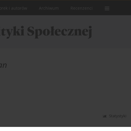
orek i autorów
Archiwum
Recenzenci
an
Statystyki