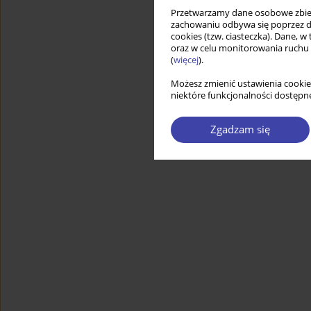
Przetwarzamy dane osobowe zbiera
zachowaniu odbywa się poprzez d
cookies (tzw. ciasteczka). Dane, w
oraz w celu monitorowania ruchu
(
więcej
).
Możesz zmienić ustawienia cookie
niektóre funkcjonalności dostępne
Zgadzam się