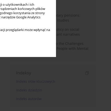
i o użytkownikach i ich
Miesiąc
Rok
rządzeniach końcowych plików
wygodnego korzystania ze strony
Auto-enrolment in voluntary pensions:
z narzędzie Google Analytics
Comparative OECD case studies
Delegitimizing climate policy on social
acji przeglądarki może wpłynąć na
media platforms: Dominant narratives
Bibliometric Insights into the Challenges
and Needs of Homeless People with Mental
Disorders
Indeksy
Indeks słów kluczowych
Indeks dziedzin
Indeks autorów