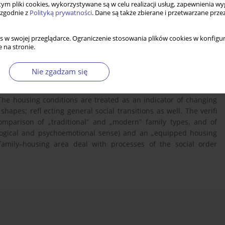
 tym pliki cookies, wykorzystywane są w celu realizacji usług, zapewnienia 
 zgodnie z
Polityką prywatności
. Dane są także zbierane i przetwarzane prze
s w swojej przeglądarce. Ograniczenie stosowania plików cookies w konfigur
 na stronie.
Nie zgadzam się
icy literature as the important dependant variable to the housing
 The housing conditions are treated as an indicator of changing
shapes; refl ecting general social transitions as well. The verifi
mparison of „traditional” and „modern” family types, and of
ological and psychoemotional sense) and an „equipped housing
 family–housing area deal with processes of the social order