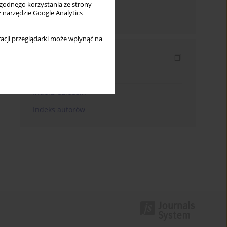
wygodnego korzystania ze strony
z narzędzie Google Analytics
Wyślij mailem
acji przeglądarki może wpłynąć na
Indeksy
Indeks słów kluczowych
Indeks dziedzin
Indeks autorów