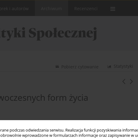
orek i autorów
Archiwum
Recenzenci
Statystyki
Pobierz cytowanie
woczesnych form życia
ne podczas odwiedzania serwisu. Realizacja funkcji pozyskiwania informacj
obrowolnie wprowadzone w formularzach informacje oraz zapisywanie w u