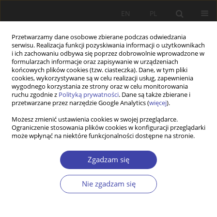
EN
PL
Przetwarzamy dane osobowe zbierane podczas odwiedzania
serwisu. Realizacja funkcji pozyskiwania informacji o użytkownikach
i ich zachowaniu odbywa się poprzez dobrowolnie wprowadzone w
formularzach informacje oraz zapisywanie w urządzeniach
końcowych plików cookies (tzw. ciasteczka). Dane, w tym pliki
cookies, wykorzystywane są w celu realizacji usług, zapewnienia
2004 vol. 6
wygodnego korzystania ze strony oraz w celu monitorowania
ruchu zgodnie z
Polityką prywatności
. Dane są także zbierane i
przetwarzane przez narzędzie Google Analytics (
więcej
).
FORUM
Możesz zmienić ustawienia cookies w swojej przeglądarce.
Ograniczenie stosowania plików cookies w konfiguracji przeglądarki
Pytania o ład społeczny: Jerzy
może wpłynąć na niektóre funkcjonalności dostępne na stronie.
Wilkin, Jaki kapitalizm?
Zgadzam się
1
Jerzy Wilkin
Nie zgadzam się
Więcej
Problemy Polityki Społecznej 2004;6:121-124