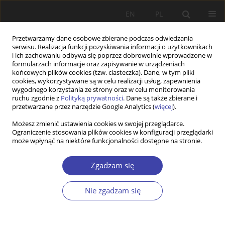
EN
PL
Przetwarzamy dane osobowe zbierane podczas odwiedzania
serwisu. Realizacja funkcji pozyskiwania informacji o użytkownikach
i ich zachowaniu odbywa się poprzez dobrowolnie wprowadzone w
formularzach informacje oraz zapisywanie w urządzeniach
końcowych plików cookies (tzw. ciasteczka). Dane, w tym pliki
cookies, wykorzystywane są w celu realizacji usług, zapewnienia
2004 vol. 6
wygodnego korzystania ze strony oraz w celu monitorowania
ruchu zgodnie z
Polityką prywatności
. Dane są także zbierane i
przetwarzane przez narzędzie Google Analytics (
więcej
).
Możesz zmienić ustawienia cookies w swojej przeglądarce.
Ograniczenie stosowania plików cookies w konfiguracji przeglądarki
Od Redakcji
może wpłynąć na niektóre funkcjonalności dostępne na stronie.
Zgadzam się
Więcej
Problemy Polityki Społecznej 2004;6:9
Nie zgadzam się
Artykuł
(PDF)