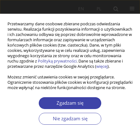
EN
PL
Przetwarzamy dane osobowe zbierane podczas odwiedzania
serwisu. Realizacja funkcji pozyskiwania informacji o użytkownikach
i ich zachowaniu odbywa się poprzez dobrowolnie wprowadzone w
formularzach informacje oraz zapisywanie w urządzeniach
końcowych plików cookies (tzw. ciasteczka). Dane, w tym pliki
cookies, wykorzystywane są w celu realizacji usług, zapewnienia
2014 vol. 27
wygodnego korzystania ze strony oraz w celu monitorowania
ruchu zgodnie z
Polityką prywatności
. Dane są także zbierane i
przetwarzane przez narzędzie Google Analytics (
więcej
).
Możesz zmienić ustawienia cookies w swojej przeglądarce.
Ograniczenie stosowania plików cookies w konfiguracji przeglądarki
Od Redakcji
może wpłynąć na niektóre funkcjonalności dostępne na stronie.
Zgadzam się
Więcej
Problemy Polityki Społecznej 2014;27:9-11
Nie zgadzam się
Artykuł
(PDF)