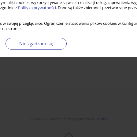
 tym pliki cookies, wykorzystywane są w celu realizacji usług, zapewnienia 
 zgodnie z
Polityką prywatności
. Dane są także zbierane i przetwarzane prze
s w swojej przeglądarce. Ograniczenie stosowania plików cookies w konfigur
 na stronie.
Nie zgadzam się
© 2006-2026 Journal hosting platform by
Bentus