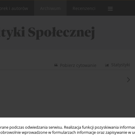
orek i autorów
Archiwum
Recenzenci
Statystyki
Pobierz cytowanie
ne podczas odwiedzania serwisu. Realizacja funkcji pozyskiwania informacj
obrowolnie wprowadzone w formularzach informacje oraz zapisywanie w u