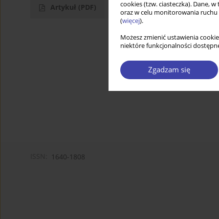
cookies (tzw. ciasteczka). Dane, w
Artykuł
(PDF)
oraz w celu monitorowania ruchu
(
więcej
).
Możesz zmienić ustawienia cookie
niektóre funkcjonalności dostępne
Zgadzam się
ISSN:
1640-1808