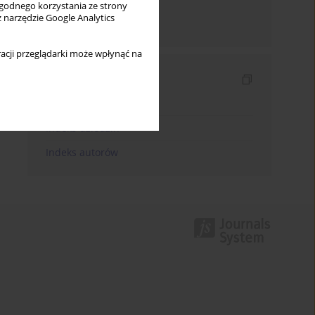
wygodnego korzystania ze strony
z narzędzie Google Analytics
Wyślij mailem
acji przeglądarki może wpłynąć na
Indeksy
Indeks słów kluczowych
Indeks dziedzin
Indeks autorów