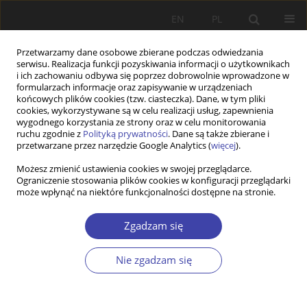
EN
PL
Przetwarzamy dane osobowe zbierane podczas odwiedzania
serwisu. Realizacja funkcji pozyskiwania informacji o użytkownikach
i ich zachowaniu odbywa się poprzez dobrowolnie wprowadzone w
formularzach informacje oraz zapisywanie w urządzeniach
końcowych plików cookies (tzw. ciasteczka). Dane, w tym pliki
cookies, wykorzystywane są w celu realizacji usług, zapewnienia
2021 vol. 52
wygodnego korzystania ze strony oraz w celu monitorowania
ruchu zgodnie z
Polityką prywatności
. Dane są także zbierane i
przetwarzane przez narzędzie Google Analytics (
więcej
).
RECENZJA
Możesz zmienić ustawienia cookies w swojej przeglądarce.
Ograniczenie stosowania plików cookies w konfiguracji przeglądarki
O fundamentach niemieckiego
może wpłynąć na niektóre funkcjonalności dostępne na stronie.
rynku pracy
Zgadzam się
1
Piotr Pysz
Nie zgadzam się
Więcej
Problemy Polityki Społecznej 2021;52:82-86