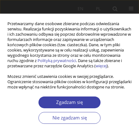
EN
PL
Przetwarzamy dane osobowe zbierane podczas odwiedzania
serwisu. Realizacja funkcji pozyskiwania informacji o użytkownikach
i ich zachowaniu odbywa się poprzez dobrowolnie wprowadzone w
formularzach informacje oraz zapisywanie w urządzeniach
końcowych plików cookies (tzw. ciasteczka). Dane, w tym pliki
cookies, wykorzystywane są w celu realizacji usług, zapewnienia
Archiwum
wygodnego korzystania ze strony oraz w celu monitorowania
ruchu zgodnie z
Polityką prywatności
. Dane są także zbierane i
przetwarzane przez narzędzie Google Analytics (
więcej
).
2019 vol. 47
Możesz zmienić ustawienia cookies w swojej przeglądarce.
Ograniczenie stosowania plików cookies w konfiguracji przeglądarki
może wpłynąć na niektóre funkcjonalności dostępne na stronie.
STUDIA
Obstacles to caring institutions in eldercare: The
Zgadzam się
Czech Republic as a social laboratory of capitalist
transformation
Nie zgadzam się
Zuzana Uhde
,
Hana Maříková
Problemy Polityki Społecznej 2019;47:9-28
DOI
:
https://doi.org/10.31971/16401808.47.4.2019.1