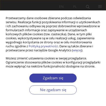
EN
PL
Przetwarzamy dane osobowe zbierane podczas odwiedzania
serwisu. Realizacja funkcji pozyskiwania informacji o użytkownikach
i ich zachowaniu odbywa się poprzez dobrowolnie wprowadzone w
formularzach informacje oraz zapisywanie w urządzeniach
końcowych plików cookies (tzw. ciasteczka). Dane, w tym pliki
cookies, wykorzystywane są w celu realizacji usług, zapewnienia
Archiwum
wygodnego korzystania ze strony oraz w celu monitorowania
ruchu zgodnie z
Polityką prywatności
. Dane są także zbierane i
przetwarzane przez narzędzie Google Analytics (
więcej
).
2011 vol. 16
Możesz zmienić ustawienia cookies w swojej przeglądarce.
Ograniczenie stosowania plików cookies w konfiguracji przeglądarki
może wpłynąć na niektóre funkcjonalności dostępne na stronie.
Od Redakcji
Zgadzam się
Problemy Polityki Społecznej 2011;16:9
Statystyki
Nie zgadzam się
Profesor Tadeusz Kowalik (1926–2012)