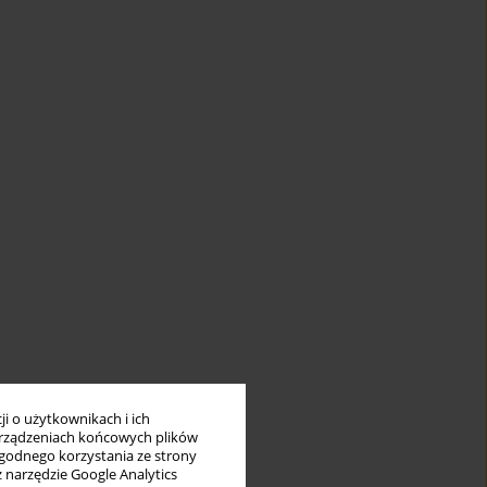
i o użytkownikach i ich
rządzeniach końcowych plików
wygodnego korzystania ze strony
z narzędzie Google Analytics