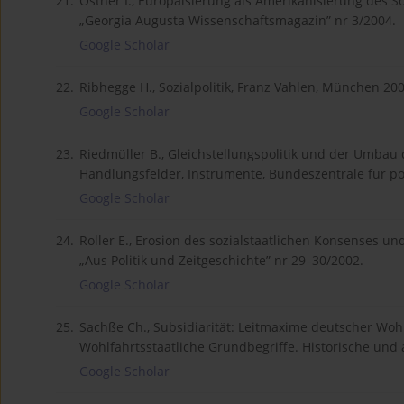
21.
Ostner I., Europäisierung als Amerikanisierung des 
„Georgia Augusta Wissenschaftsmagazin” nr 3/2004.
Google Scholar
22.
Ribhegge H., Sozialpolitik, Franz Vahlen, München 200
Google Scholar
23.
Riedmüller B., Gleichstellungspolitik und der Umbau 
Handlungsfelder, Instrumente, Bundeszentrale für po
Google Scholar
24.
Roller E., Erosion des sozialstaatlichen Konsenses un
„Aus Politik und Zeitgeschichte” nr 29–30/2002.
Google Scholar
25.
Sachße Ch., Subsidiarität: Leitmaxime deutscher Wohlfa
Wohlfahrtsstaatliche Grundbegriffe. Historische und
Google Scholar