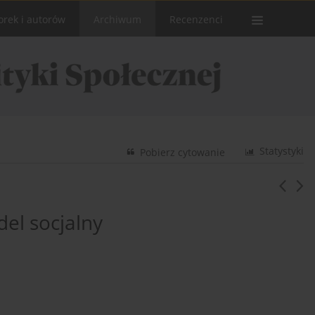
orek i autorów
Archiwum
Recenzenci
Statystyki
Pobierz cytowanie
el socjalny