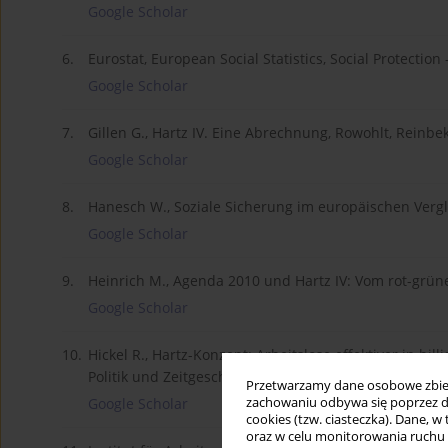
Google Scholar
6.
Eurostat, European Social Statistics, Social Protecti
Google Scholar
7.
Gillen G., Hartz IV. Eine Abrechnung, Rowohlt, Reinbe
Google Scholar
8.
Hanesch W., Soziale Sicherung im europäischen Vergle
Google Scholar
9.
Heinrich M., Agenda 2010 und Hartz IV: Vom rot-grüne
Google Scholar
10.
Hickel R., Hartz-Konzept: Arbeitslose effektiver in bi
Politik und Zeitgeschichte” nr 6–7/2003.
Przetwarzamy dane osobowe zbiera
zachowaniu odbywa się poprzez d
Google Scholar
cookies (tzw. ciasteczka). Dane, w
oraz w celu monitorowania ruchu