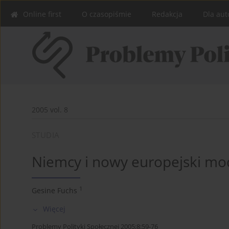
Online first
O czasopiśmie
Redakcja
Dla aut
2005 vol. 8
STUDIA
Niemcy i nowy europejski mod
1
Gesine Fuchs
Więcej
Problemy Polityki Społecznej 2005;8:59-76