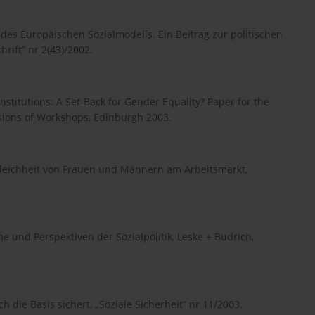
e des Europäischen Sozialmodells. Ein Beitrag zur politischen
hrift” nr 2(43)/2002.
stitutions: A Set-Back for Gender Equality? Paper for the
ssions of Workshops, Edinburgh 2003.
leichheit von Frauen und Männern am Arbeitsmarkt,
 und Perspektiven der Sozialpolitik, Leske + Budrich,
die Basis sichert, „Soziale Sicherheit” nr 11/2003.