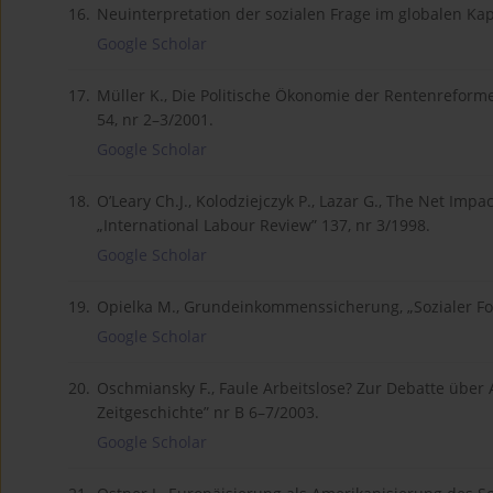
16.
Neuinterpretation der sozialen Frage im globalen Kapi
Google Scholar
17.
Müller K., Die Politische Ökonomie der Rentenreforme
54, nr 2–3/2001.
Google Scholar
18.
O’Leary Ch.J., Kolodziejczyk P., Lazar G., The Net Im
„International Labour Review” 137, nr 3/1998.
Google Scholar
19.
Opielka M., Grundeinkommenssicherung, „Sozialer Fort
Google Scholar
20.
Oschmiansky F., Faule Arbeitslose? Zur Debatte über 
Zeitgeschichte” nr B 6–7/2003.
Google Scholar