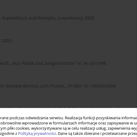
on – Expenditure and Receipts, Luxembourg 2005.
k 2005.
ich, „Aus Politik und Zeitgeschichte” nr 34–35/1998.
n Neoliberalismus zum Protest, „Prokla” nr 136(34)/2004.
llige Jobs – Deregulierungsschub auf den Arbeitsmärkten, „Aus
ne podczas odwiedzania serwisu. Realizacja funkcji pozyskiwania informacj
obrowolnie wprowadzone w formularzach informacje oraz zapisywanie w u
 tym pliki cookies, wykorzystywane są w celu realizacji usług, zapewnienia 
 zgodnie z
Polityką prywatności
. Dane są także zbierane i przetwarzane prze