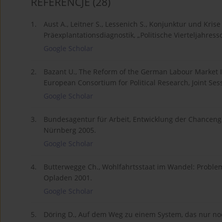
REFERENCJE
(28)
1.
Aust A., Leitner S., Lessenich S., Konjunktur und Kris
Präexplantationsdiagnostik, „Politische Vierteljahressc
Google Scholar
2.
Bazant U., The Reform of the German Labour Market In
European Consortium for Political Research, Joint Se
Google Scholar
3.
Bundesagentur für Arbeit, Entwicklung der Chanceng
Nürnberg 2005.
Google Scholar
4.
Butterwegge Ch., Wohlfahrtsstaat im Wandel: Probleme
Opladen 2001.
Google Scholar
5.
Döring D., Auf dem Weg zu einem System, das nur noch 