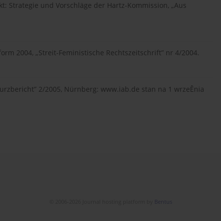
t: Strategie und Vorschläge der Hartz-Kommission, „Aus
orm 2004, „Streit-Feministische Rechtszeitschrift” nr 4/2004.
-Kurzbericht” 2/2005, Nürnberg: www.iab.de stan na 1 wrzeÊnia
© 2006-2026 Journal hosting platform by
Bentus