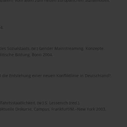
Sozialen? Vom alten zum neuen Europäischen Sozialmodell,
4.
des Sozialstaats, (w:) Gender Mainstreaming. Konzepte,
litische Bildung, Bonn 2004.
d die Entstehung einer neuen Konfliktlinie in Deutschland?,
hrtsstaatlichkeit, (w:) S. Lessenich (red.),
 aktuelle Diskurse, Campus, Frankfurt/M.–New York 2003.