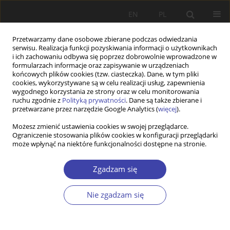
EN
PL
Przetwarzamy dane osobowe zbierane podczas odwiedzania
serwisu. Realizacja funkcji pozyskiwania informacji o użytkownikach
i ich zachowaniu odbywa się poprzez dobrowolnie wprowadzone w
formularzach informacje oraz zapisywanie w urządzeniach
końcowych plików cookies (tzw. ciasteczka). Dane, w tym pliki
cookies, wykorzystywane są w celu realizacji usług, zapewnienia
2001 vol. 3
wygodnego korzystania ze strony oraz w celu monitorowania
ruchu zgodnie z
Polityką prywatności
. Dane są także zbierane i
przetwarzane przez narzędzie Google Analytics (
więcej
).
STUDIA
Możesz zmienić ustawienia cookies w swojej przeglądarce.
Ograniczenie stosowania plików cookies w konfiguracji przeglądarki
Makroekonomia i wymiar
może wpłynąć na niektóre funkcjonalności dostępne na stronie.
społeczny
Zgadzam się
1
Anthony B. Atkinson
Nie zgadzam się
Więcej
Problemy Polityki Społecznej 2001;3:45-66