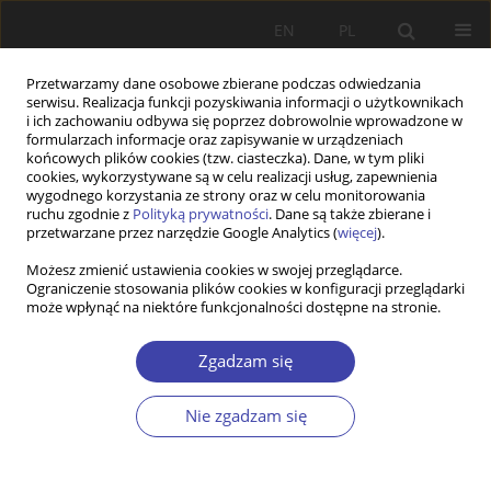
EN
PL
Przetwarzamy dane osobowe zbierane podczas odwiedzania
serwisu. Realizacja funkcji pozyskiwania informacji o użytkownikach
i ich zachowaniu odbywa się poprzez dobrowolnie wprowadzone w
formularzach informacje oraz zapisywanie w urządzeniach
końcowych plików cookies (tzw. ciasteczka). Dane, w tym pliki
cookies, wykorzystywane są w celu realizacji usług, zapewnienia
2007 vol. 10
wygodnego korzystania ze strony oraz w celu monitorowania
ruchu zgodnie z
Polityką prywatności
. Dane są także zbierane i
przetwarzane przez narzędzie Google Analytics (
więcej
).
RECENZJA
Możesz zmienić ustawienia cookies w swojej przeglądarce.
Ograniczenie stosowania plików cookies w konfiguracji przeglądarki
J. Wiśniewski, Ewolucja
może wpłynąć na niektóre funkcjonalności dostępne na stronie.
szwedzkiego i brytyjskiego
Zgadzam się
modelu polityki społecznej w
Nie zgadzam się
latach 1993–2003