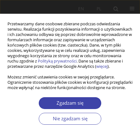
EN
PL
Przetwarzamy dane osobowe zbierane podczas odwiedzania
serwisu. Realizacja funkcji pozyskiwania informacji o użytkownikach
i ich zachowaniu odbywa się poprzez dobrowolnie wprowadzone w
formularzach informacje oraz zapisywanie w urządzeniach
końcowych plików cookies (tzw. ciasteczka). Dane, w tym pliki
cookies, wykorzystywane są w celu realizacji usług, zapewnienia
2007 vol. 10
wygodnego korzystania ze strony oraz w celu monitorowania
ruchu zgodnie z
Polityką prywatności
. Dane są także zbierane i
przetwarzane przez narzędzie Google Analytics (
więcej
).
INNE
Możesz zmienić ustawienia cookies w swojej przeglądarce.
Ograniczenie stosowania plików cookies w konfiguracji przeglądarki
Habilitacje z zakresu polityki
może wpłynąć na niektóre funkcjonalności dostępne na stronie.
społecznej zakończone w latach
Zgadzam się
2006–2007
Nie zgadzam się
Więcej