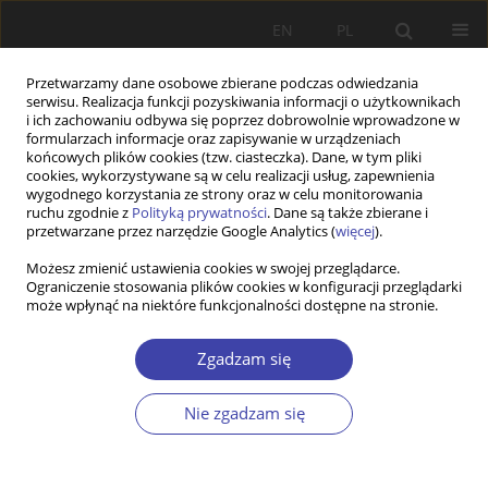
EN
PL
Przetwarzamy dane osobowe zbierane podczas odwiedzania
serwisu. Realizacja funkcji pozyskiwania informacji o użytkownikach
i ich zachowaniu odbywa się poprzez dobrowolnie wprowadzone w
formularzach informacje oraz zapisywanie w urządzeniach
końcowych plików cookies (tzw. ciasteczka). Dane, w tym pliki
cookies, wykorzystywane są w celu realizacji usług, zapewnienia
4/2022 vol. 59
wygodnego korzystania ze strony oraz w celu monitorowania
ruchu zgodnie z
Polityką prywatności
. Dane są także zbierane i
przetwarzane przez narzędzie Google Analytics (
więcej
).
Możesz zmienić ustawienia cookies w swojej przeglądarce.
Ograniczenie stosowania plików cookies w konfiguracji przeglądarki
Editorial introduction
może wpłynąć na niektóre funkcjonalności dostępne na stronie.
Zgadzam się
1
2
Maciej Duszczyk
,
Viktor Glied
Więcej
Nie zgadzam się
Problemy Polityki Społecznej 2022;59(4):265-266
DOI:
https://doi.org/10.31971/pps/166159