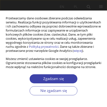
EN
PL
Przetwarzamy dane osobowe zbierane podczas odwiedzania
serwisu. Realizacja funkcji pozyskiwania informacji o użytkownikach
i ich zachowaniu odbywa się poprzez dobrowolnie wprowadzone w
formularzach informacje oraz zapisywanie w urządzeniach
końcowych plików cookies (tzw. ciasteczka). Dane, w tym pliki
cookies, wykorzystywane są w celu realizacji usług, zapewnienia
Dziedzina
konsumpcja
wygodnego korzystania ze strony oraz w celu monitorowania
ruchu zgodnie z
Polityką prywatności
. Dane są także zbierane i
przetwarzane przez narzędzie Google Analytics (
więcej
).
PRACA ORYGINALNA
Możesz zmienić ustawienia cookies w swojej przeglądarce.
Financial transfers from parents to adult children
Ograniczenie stosowania plików cookies w konfiguracji przeglądarki
and the invisible role of state policy in Poland
może wpłynąć na niektóre funkcjonalności dostępne na stronie.
Marta Olcoń-Kubicka
,
Paweł Kubicki
,
Anna Ruzik-Sierdzińska
Zgadzam się
Problemy Polityki Społecznej 2025;68(1):1-20
DOI
:
https://doi.org/10.31971/pps/190120
Nie zgadzam się
Statystyki
Streszczenie
Artykuł
(PDF)