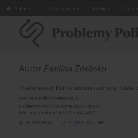
Online first
O czasopiśmie
Redakcja
Dla aut
Autor
Ewelina Zdebska
Challenges of Deinstitutionalization of Social
Ewelina Zdebska
,
Enkeleida Pulaj
Problemy Polityki Społecznej 2024;67(4):1-18
DOI
:
https://doi.org/10.31971/pps/194307
Streszczenie
Artykuł
(PDF)