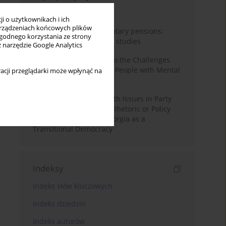
Miesiąc
Rok
i o użytkownikach i ich
rządzeniach końcowych plików
Auto-enrolment in voluntary pensions:
wygodnego korzystania ze strony
Comparative OECD case studies
z narzędzie Google Analytics
Bibliometric Insights into the Challenges
and Needs of Homeless People with Mental
acji przeglądarki może wpłynąć na
Disorders
The Politicisation of Youth Issues in Party
Programmes: Symbolic Rhetoric or Policy
Priority? The Case of Georgia as a
Transitional Democracy
Indeksy
Indeks słów kluczowych
Indeks dziedzin
Indeks autorów