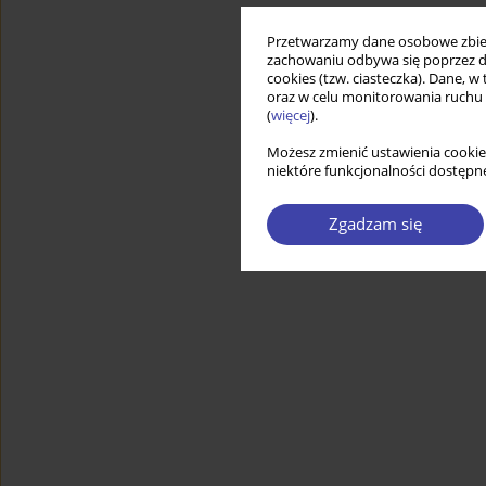
Przetwarzamy dane osobowe zbiera
zachowaniu odbywa się poprzez d
cookies (tzw. ciasteczka). Dane, w
oraz w celu monitorowania ruchu
(
więcej
).
Możesz zmienić ustawienia cookie
niektóre funkcjonalności dostępne
Zgadzam się