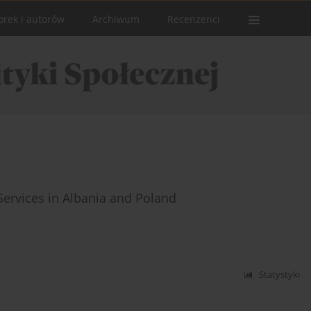
orek i autorów
Archiwum
Recenzenci
 Services in Albania and Poland
Statystyki