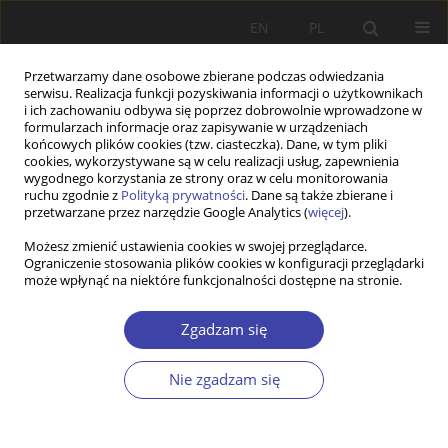
EN
PL
Przetwarzamy dane osobowe zbierane podczas odwiedzania
serwisu. Realizacja funkcji pozyskiwania informacji o użytkownikach
i ich zachowaniu odbywa się poprzez dobrowolnie wprowadzone w
formularzach informacje oraz zapisywanie w urządzeniach
końcowych plików cookies (tzw. ciasteczka). Dane, w tym pliki
cookies, wykorzystywane są w celu realizacji usług, zapewnienia
Autor
Iwona Wronska
wygodnego korzystania ze strony oraz w celu monitorowania
ruchu zgodnie z
Polityką prywatności
. Dane są także zbierane i
przetwarzane przez narzędzie Google Analytics (
więcej
).
Evolution of Canadian immigration policy. The
Możesz zmienić ustawienia cookies w swojej przeglądarce.
Ograniczenie stosowania plików cookies w konfiguracji przeglądarki
experience of resettlement and measures
może wpłynąć na niektóre funkcjonalności dostępne na stronie.
towards inclusiveness
Iwona Wronska
Zgadzam się
Problemy Polityki Społecznej 2023;63(4):1-17
DOI
:
https://doi.org/10.31971/pps/167785
Nie zgadzam się
Statystyki
Streszczenie
Artykuł
(PDF)