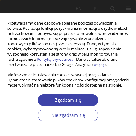
EN
PL
Przetwarzamy dane osobowe zbierane podczas odwiedzania
serwisu. Realizacja funkcji pozyskiwania informacji o użytkownikach
i ich zachowaniu odbywa się poprzez dobrowolnie wprowadzone w
formularzach informacje oraz zapisywanie w urządzeniach
końcowych plików cookies (tzw. ciasteczka). Dane, w tym pliki
cookies, wykorzystywane są w celu realizacji usług, zapewnienia
Autor
Zenon WIŚNIEWSKI
wygodnego korzystania ze strony oraz w celu monitorowania
ruchu zgodnie z
Polityką prywatności
. Dane są także zbierane i
przetwarzane przez narzędzie Google Analytics (
więcej
).
RECENZJA
Możesz zmienić ustawienia cookies w swojej przeglądarce.
Kreatywni na rynku pracy
Ograniczenie stosowania plików cookies w konfiguracji przeglądarki
może wpłynąć na niektóre funkcjonalności dostępne na stronie.
Zenon Wiśniewski
Problemy Polityki Społecznej 2017;37:165-169
Zgadzam się
Statystyki
Artykuł
(PDF)
Nie zgadzam się
Z WARSZTATÓW BADAWCZYCH