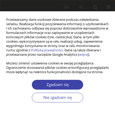
EN
PL
Przetwarzamy dane osobowe zbierane podczas odwiedzania
serwisu. Realizacja funkcji pozyskiwania informacji o użytkownikach
i ich zachowaniu odbywa się poprzez dobrowolnie wprowadzone w
formularzach informacje oraz zapisywanie w urządzeniach
końcowych plików cookies (tzw. ciasteczka). Dane, w tym pliki
cookies, wykorzystywane są w celu realizacji usług, zapewnienia
Autor
W. Cezary Włodarczyk
wygodnego korzystania ze strony oraz w celu monitorowania
ruchu zgodnie z
Polityką prywatności
. Dane są także zbierane i
przetwarzane przez narzędzie Google Analytics (
więcej
).
RECENZJA
Możesz zmienić ustawienia cookies w swojej przeglądarce.
Ograniczenie stosowania plików cookies w konfiguracji przeglądarki
Książka obrońców rynkowego systemu ochrony
może wpłynąć na niektóre funkcjonalności dostępne na stronie.
zdrowia
W. Cezary Włodarczyk
Zgadzam się
Problemy Polityki Społecznej 2008;11:211-220
Statystyki
Nie zgadzam się
Artykuł
(PDF)