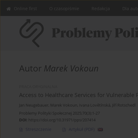
Online first
O czasopiśmie
Redakcja
Dla aut
Autor
Marek Vokoun
PRACA ORYGINALNA
Access to Healthcare Services for Vulnerable 
Jan Neugebauer
,
Marek Vokoun
,
Ivana Lovětínská
,
Jiří Rotschedl
Problemy Polityki Społecznej 2025;70(3):1-27
DOI
:
https://doi.org/10.31971/pps/207414
Streszczenie
Artykuł
(PDF)