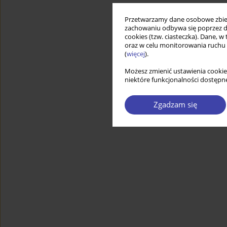
Przetwarzamy dane osobowe zbiera
zachowaniu odbywa się poprzez d
cookies (tzw. ciasteczka). Dane, w
oraz w celu monitorowania ruchu
(
więcej
).
Możesz zmienić ustawienia cookie
niektóre funkcjonalności dostępne
Zgadzam się