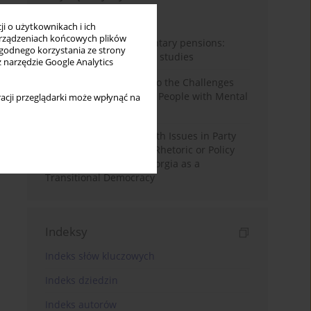
Miesiąc
Rok
i o użytkownikach i ich
rządzeniach końcowych plików
Auto-enrolment in voluntary pensions:
wygodnego korzystania ze strony
Comparative OECD case studies
z narzędzie Google Analytics
Bibliometric Insights into the Challenges
and Needs of Homeless People with Mental
acji przeglądarki może wpłynąć na
Disorders
The Politicisation of Youth Issues in Party
Programmes: Symbolic Rhetoric or Policy
Priority? The Case of Georgia as a
Transitional Democracy
Indeksy
Indeks słów kluczowych
Indeks dziedzin
Indeks autorów