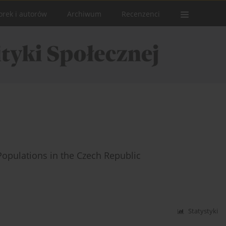
orek i autorów
Archiwum
Recenzenci
Populations in the Czech Republic
Statystyki