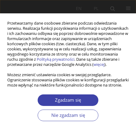
EN
PL
Przetwarzamy dane osobowe zbierane podczas odwiedzania
serwisu. Realizacja funkcji pozyskiwania informacji o użytkownikach
i ich zachowaniu odbywa się poprzez dobrowolnie wprowadzone w
formularzach informacje oraz zapisywanie w urządzeniach
końcowych plików cookies (tzw. ciasteczka). Dane, w tym pliki
cookies, wykorzystywane są w celu realizacji usług, zapewnienia
Autor
Carla Valadas
wygodnego korzystania ze strony oraz w celu monitorowania
ruchu zgodnie z
Polityką prywatności
. Dane są także zbierane i
przetwarzane przez narzędzie Google Analytics (
więcej
).
Z WARSZTATÓW BADAWCZYCH
Możesz zmienić ustawienia cookies w swojej przeglądarce.
Ograniczenie stosowania plików cookies w konfiguracji przeglądarki
Możliwości i wybory. Migranci w modelu
może wpłynąć na niektóre funkcjonalności dostępne na stronie.
ograniczonego państwa opiekuńczego
Carla Valadas
,
Pedro Góis
,
José Carlos Marques
Zgadzam się
Problemy Polityki Społecznej 2018;43:65-83
Statystyki
Nie zgadzam się
Streszczenie
Artykuł
(PDF)