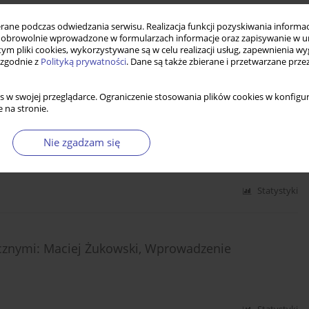
ne podczas odwiedzania serwisu. Realizacja funkcji pozyskiwania informacj
obrowolnie wprowadzone w formularzach informacje oraz zapisywanie w u
 tym pliki cookies, wykorzystywane są w celu realizacji usług, zapewnienia 
 zgodnie z
Polityką prywatności
. Dane są także zbierane i przetwarzane prze
Statystyki
s w swojej przeglądarce. Ograniczenie stosowania plików cookies w konfigur
 na stronie.
alpolitik) przy Uniwersytecie w Bremie
Nie zgadzam się
Statystyki
ecznymi: Maciej Żukowski, Wprowadzenie