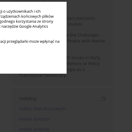
Miesiąc
Rok
i o użytkownikach i ich
rządzeniach końcowych plików
Auto-enrolment in voluntary pensions:
wygodnego korzystania ze strony
Comparative OECD case studies
z narzędzie Google Analytics
Bibliometric Insights into the Challenges
and Needs of Homeless People with Mental
acji przeglądarki może wpłynąć na
Disorders
The Politicisation of Youth Issues in Party
Programmes: Symbolic Rhetoric or Policy
Priority? The Case of Georgia as a
Transitional Democracy
Indeksy
Indeks słów kluczowych
Indeks dziedzin
Indeks autorów