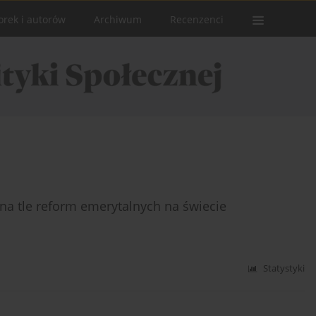
orek i autorów
Archiwum
Recenzenci
a tle reform emerytalnych na świecie
Statystyki