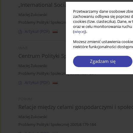
„International Social Security Review”
Przetwarzamy dane osobowe zbiera
Maciej Żukowski
zachowaniu odbywa się poprzez d
cookies (tzw. ciasteczka). Dane, w
Problemy Polityki Społecznej 1999;1:218-223
oraz w celu monitorowania ruchu
Artykuł
(PDF)
(
więcej
).
Możesz zmienić ustawienia cookie
niektóre funkcjonalności dostępne
INNE
Centrum Polityki Społecznej (Zentrum für Sozi
Zgadzam się
Maciej Żukowski
Problemy Polityki Społecznej 2002;4:287-294
Artykuł
(PDF)
FORUM
Relacje między celami gospodarczymi i społ
Maciej Żukowski
Problemy Polityki Społecznej 2005;8:179-184