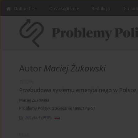
Online first
O czasopiśmie
Redakcja
Dla aut
Autor
Maciej Żukowski
STUDIA
Przebudowa systemu emerytalnego w Polsce n
Maciej Żukowski
Problemy Polityki Społecznej 1999;1:43-57
Artykuł
(PDF)
INNE