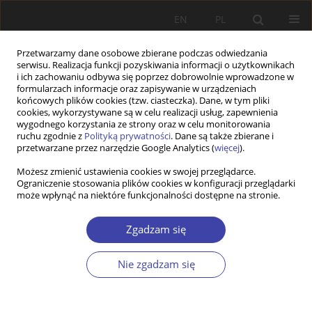
EN
PL
Przetwarzamy dane osobowe zbierane podczas odwiedzania
serwisu. Realizacja funkcji pozyskiwania informacji o użytkownikach
i ich zachowaniu odbywa się poprzez dobrowolnie wprowadzone w
formularzach informacje oraz zapisywanie w urządzeniach
końcowych plików cookies (tzw. ciasteczka). Dane, w tym pliki
cookies, wykorzystywane są w celu realizacji usług, zapewnienia
Autor
Paweł Łuczak
wygodnego korzystania ze strony oraz w celu monitorowania
ruchu zgodnie z
Polityką prywatności
. Dane są także zbierane i
przetwarzane przez narzędzie Google Analytics (
więcej
).
STUDIA
Możesz zmienić ustawienia cookies w swojej przeglądarce.
Ograniczenie stosowania plików cookies w konfiguracji przeglądarki
Publiczne i prywatne finansowanie opieki
może wpłynąć na niektóre funkcjonalności dostępne na stronie.
długoterminowej. Przykład Europy Środkowo-
Wschodniej
Zgadzam się
Paweł Łuczak
Problemy Polityki Społecznej 2016;33:35-51
Nie zgadzam się
Statystyki
Streszczenie
Artykuł
(PDF)