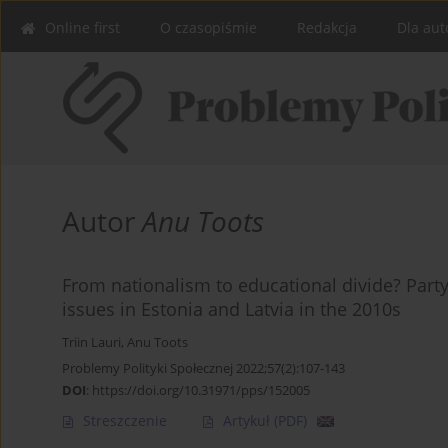
Online first
O czasopiśmie
Redakcja
Dla aut
Autor
Anu Toots
From nationalism to educational divide? Party 
issues in Estonia and Latvia in the 2010s
Triin Lauri
,
Anu Toots
Problemy Polityki Społecznej 2022;57(2):107-143
DOI
:
https://doi.org/10.31971/pps/152005
Streszczenie
Artykuł
(PDF)