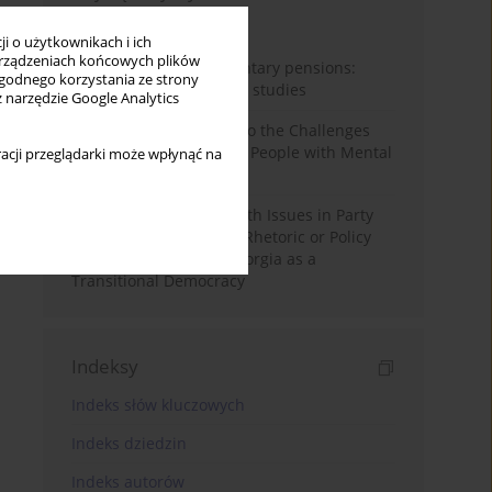
Miesiąc
Rok
i o użytkownikach i ich
rządzeniach końcowych plików
Auto-enrolment in voluntary pensions:
wygodnego korzystania ze strony
Comparative OECD case studies
z narzędzie Google Analytics
Bibliometric Insights into the Challenges
and Needs of Homeless People with Mental
acji przeglądarki może wpłynąć na
Disorders
The Politicisation of Youth Issues in Party
Programmes: Symbolic Rhetoric or Policy
Priority? The Case of Georgia as a
Transitional Democracy
Indeksy
Indeks słów kluczowych
Indeks dziedzin
Indeks autorów