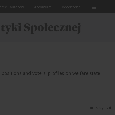
orek i autorów
Archiwum
Recenzenci
positions and voters’ profiles on welfare state
Statystyki