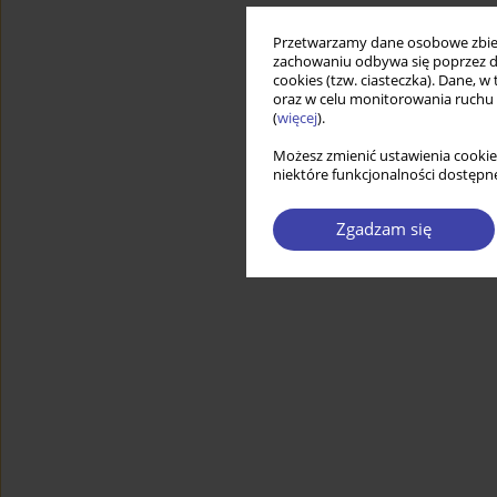
Przetwarzamy dane osobowe zbiera
zachowaniu odbywa się poprzez d
cookies (tzw. ciasteczka). Dane, w
oraz w celu monitorowania ruchu
(
więcej
).
Możesz zmienić ustawienia cookie
niektóre funkcjonalności dostępne
Zgadzam się