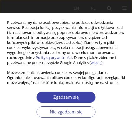
EN
PL
Przetwarzamy dane osobowe zbierane podczas odwiedzania
serwisu. Realizacja funkcji pozyskiwania informacji o użytkownikach
i ich zachowaniu odbywa się poprzez dobrowolnie wprowadzone w
formularzach informacje oraz zapisywanie w urządzeniach
końcowych plików cookies (tzw. ciasteczka). Dane, w tym pliki
cookies, wykorzystywane są w celu realizacji usług, zapewnienia
Autor
Zbigniew Strzelecki
wygodnego korzystania ze strony oraz w celu monitorowania
ruchu zgodnie z
Polityką prywatności
. Dane są także zbierane i
przetwarzane przez narzędzie Google Analytics (
więcej
).
FORUM
Możesz zmienić ustawienia cookies w swojej przeglądarce.
Problemy demograficzne Polski: Zbigniew
Ograniczenie stosowania plików cookies w konfiguracji przeglądarki
Strzelecki, I Kongres Demograficzny w Polsce
może wpłynąć na niektóre funkcjonalności dostępne na stronie.
Zbigniew Strzelecki
Zgadzam się
Problemy Polityki Społecznej 2003;5:175-185
Statystyki
Nie zgadzam się
Artykuł
(PDF)
FORUM