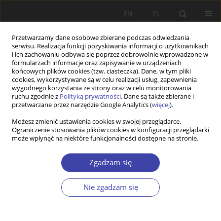
EN
PL
Przetwarzamy dane osobowe zbierane podczas odwiedzania
serwisu. Realizacja funkcji pozyskiwania informacji o użytkownikach
i ich zachowaniu odbywa się poprzez dobrowolnie wprowadzone w
formularzach informacje oraz zapisywanie w urządzeniach
końcowych plików cookies (tzw. ciasteczka). Dane, w tym pliki
cookies, wykorzystywane są w celu realizacji usług, zapewnienia
Autor
Wojciech Skiba
wygodnego korzystania ze strony oraz w celu monitorowania
ruchu zgodnie z
Polityką prywatności
. Dane są także zbierane i
przetwarzane przez narzędzie Google Analytics (
więcej
).
Towards community psychiatry. The effects of
Możesz zmienić ustawienia cookies w swojej przeglądarce.
Ograniczenie stosowania plików cookies w konfiguracji przeglądarki
the implementation of the pilotage of the CZP in
może wpłynąć na niektóre funkcjonalności dostępne na stronie.
Wrocław, with particular emphasis on non-
medical forms of therapy and support.
Zgadzam się
Wojciech Skiba
Problemy Polityki Społecznej 2024;66(3):1-21
Nie zgadzam się
DOI
:
https://doi.org/10.31971/pps/183492
Statystyki