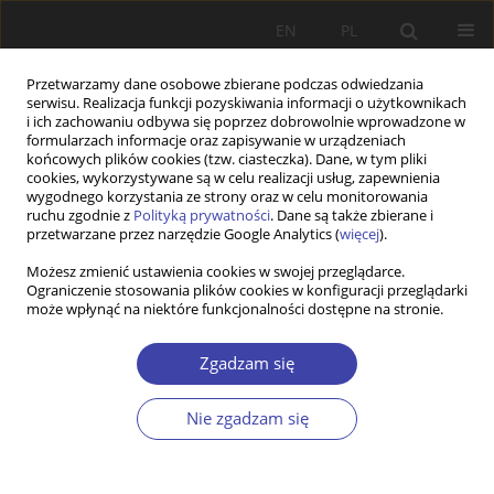
EN
PL
Przetwarzamy dane osobowe zbierane podczas odwiedzania
serwisu. Realizacja funkcji pozyskiwania informacji o użytkownikach
i ich zachowaniu odbywa się poprzez dobrowolnie wprowadzone w
formularzach informacje oraz zapisywanie w urządzeniach
końcowych plików cookies (tzw. ciasteczka). Dane, w tym pliki
cookies, wykorzystywane są w celu realizacji usług, zapewnienia
Autor
Eva Rievajová
wygodnego korzystania ze strony oraz w celu monitorowania
ruchu zgodnie z
Polityką prywatności
. Dane są także zbierane i
przetwarzane przez narzędzie Google Analytics (
więcej
).
PRACA ORYGINALNA
Możesz zmienić ustawienia cookies w swojej przeglądarce.
Ograniczenie stosowania plików cookies w konfiguracji przeglądarki
Migration processes and determinants: the case
może wpłynąć na niektóre funkcjonalności dostępne na stronie.
of the Slovak Republic
Magdaléna Přívarová
,
Eva Rievajová
,
Ani Galstyan
,
Beáta Gavurová
Zgadzam się
Problemy Polityki Społecznej 2022;59(4):305-322
DOI
:
https://doi.org/10.31971/pps/158578
Nie zgadzam się
Statystyki
Streszczenie
Artykuł
(PDF)