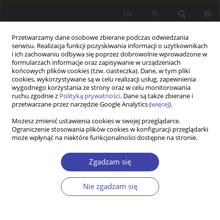
EN
PL
Przetwarzamy dane osobowe zbierane podczas odwiedzania
serwisu. Realizacja funkcji pozyskiwania informacji o użytkownikach
i ich zachowaniu odbywa się poprzez dobrowolnie wprowadzone w
formularzach informacje oraz zapisywanie w urządzeniach
końcowych plików cookies (tzw. ciasteczka). Dane, w tym pliki
cookies, wykorzystywane są w celu realizacji usług, zapewnienia
Autor
Robert Rauziński
wygodnego korzystania ze strony oraz w celu monitorowania
ruchu zgodnie z
Polityką prywatności
. Dane są także zbierane i
przetwarzane przez narzędzie Google Analytics (
więcej
).
INNE
Możesz zmienić ustawienia cookies w swojej przeglądarce.
Polityka społeczna na Śląsku - wybrane
Ograniczenie stosowania plików cookies w konfiguracji przeglądarki
problemy. Konferencja w Opolu
może wpłynąć na niektóre funkcjonalności dostępne na stronie.
Robert Rauziński
Zgadzam się
Problemy Polityki Społecznej 2000;2:245-250
Statystyki
Nie zgadzam się
Artykuł
(PDF)
INNE