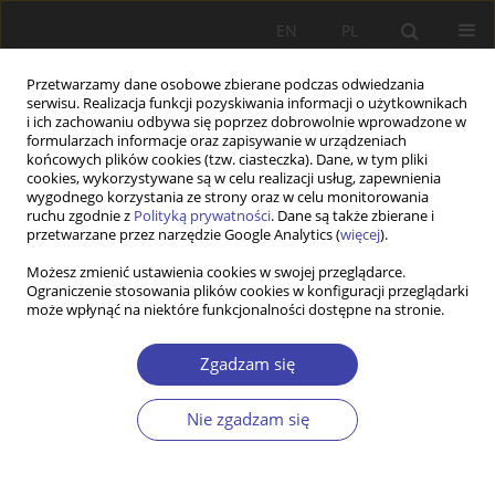
EN
PL
Przetwarzamy dane osobowe zbierane podczas odwiedzania
serwisu. Realizacja funkcji pozyskiwania informacji o użytkownikach
i ich zachowaniu odbywa się poprzez dobrowolnie wprowadzone w
formularzach informacje oraz zapisywanie w urządzeniach
końcowych plików cookies (tzw. ciasteczka). Dane, w tym pliki
cookies, wykorzystywane są w celu realizacji usług, zapewnienia
Autor
Diana Radoslavova
wygodnego korzystania ze strony oraz w celu monitorowania
ruchu zgodnie z
Polityką prywatności
. Dane są także zbierane i
przetwarzane przez narzędzie Google Analytics (
więcej
).
STUDIA
Możesz zmienić ustawienia cookies w swojej przeglądarce.
Ograniczenie stosowania plików cookies w konfiguracji przeglądarki
Central and East European countries as transit or
może wpłynąć na niektóre funkcjonalności dostępne na stronie.
final destinations of migrant and refugee flows in
Europe — trends, causes and social impact from
Zgadzam się
the Bulgarian perspective
Radostina Pavlova
,
Diana Radoslavova
Nie zgadzam się
Problemy Polityki Społecznej 2015;31:81-97
Statystyki