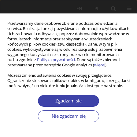
EN
PL
Przetwarzamy dane osobowe zbierane podczas odwiedzania
serwisu. Realizacja funkcji pozyskiwania informacji o użytkownikach
i ich zachowaniu odbywa się poprzez dobrowolnie wprowadzone w
formularzach informacje oraz zapisywanie w urządzeniach
końcowych plików cookies (tzw. ciasteczka). Dane, w tym pliki
cookies, wykorzystywane są w celu realizacji usług, zapewnienia
Autor
Aleksandra Podkońska
wygodnego korzystania ze strony oraz w celu monitorowania
ruchu zgodnie z
Polityką prywatności
. Dane są także zbierane i
przetwarzane przez narzędzie Google Analytics (
więcej
).
Z WARSZTATÓW BADAWCZYCH
Możesz zmienić ustawienia cookies w swojej przeglądarce.
Ograniczenie stosowania plików cookies w konfiguracji przeglądarki
Ewaluacja w lokalnej polityce społecznej —
może wpłynąć na niektóre funkcjonalności dostępne na stronie.
przykład projektów aktywnej integracji
Aleksandra Podkońska
Zgadzam się
Problemy Polityki Społecznej 2016;35:129-146
Statystyki
Nie zgadzam się
Streszczenie
Artykuł
(PDF)