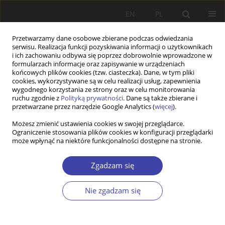
EN
PL
Przetwarzamy dane osobowe zbierane podczas odwiedzania
serwisu. Realizacja funkcji pozyskiwania informacji o użytkownikach
i ich zachowaniu odbywa się poprzez dobrowolnie wprowadzone w
formularzach informacje oraz zapisywanie w urządzeniach
końcowych plików cookies (tzw. ciasteczka). Dane, w tym pliki
cookies, wykorzystywane są w celu realizacji usług, zapewnienia
Autor
Birgit Pfau-Effinger
wygodnego korzystania ze strony oraz w celu monitorowania
ruchu zgodnie z
Polityką prywatności
. Dane są także zbierane i
przetwarzane przez narzędzie Google Analytics (
więcej
).
Different types of parental leave use by German
Możesz zmienić ustawienia cookies w swojej przeglądarce.
Ograniczenie stosowania plików cookies w konfiguracji przeglądarki
fathers and their engagement in childcare in
może wpłynąć na niektóre funkcjonalności dostępne na stronie.
subsequent years
Thordis Reimer
,
Birgit Pfau-Effinger
Zgadzam się
Problemy Polityki Społecznej 2020;48:7-26
DOI
:
https://doi.org/10.31971/16401808.48.1.2020.1
Nie zgadzam się
Statystyki
Streszczenie
Artykuł
(PDF)