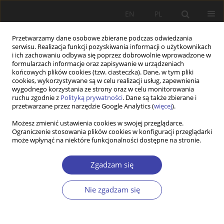
EN
PL
Przetwarzamy dane osobowe zbierane podczas odwiedzania
serwisu. Realizacja funkcji pozyskiwania informacji o użytkownikach
i ich zachowaniu odbywa się poprzez dobrowolnie wprowadzone w
formularzach informacje oraz zapisywanie w urządzeniach
końcowych plików cookies (tzw. ciasteczka). Dane, w tym pliki
cookies, wykorzystywane są w celu realizacji usług, zapewnienia
Autor
Janina Petelczyc
wygodnego korzystania ze strony oraz w celu monitorowania
ruchu zgodnie z
Polityką prywatności
. Dane są także zbierane i
przetwarzane przez narzędzie Google Analytics (
więcej
).
STUDIA
Możesz zmienić ustawienia cookies w swojej przeglądarce.
Na drodze społecznego rozwoju. Współczesna
Ograniczenie stosowania plików cookies w konfiguracji przeglądarki
polityka społeczno-gospodarcza w Brazylii
może wpłynąć na niektóre funkcjonalności dostępne na stronie.
Janina Petelczyc
Zgadzam się
Problemy Polityki Społecznej 2011;16:79-89
Statystyki
Nie zgadzam się
Streszczenie
Artykuł
(PDF)
RECENZJA KSIĄŻKI