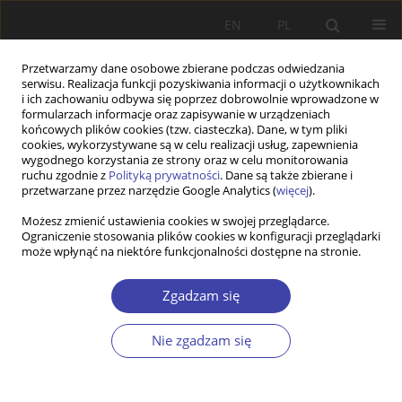
EN
PL
Przetwarzamy dane osobowe zbierane podczas odwiedzania
serwisu. Realizacja funkcji pozyskiwania informacji o użytkownikach
i ich zachowaniu odbywa się poprzez dobrowolnie wprowadzone w
formularzach informacje oraz zapisywanie w urządzeniach
końcowych plików cookies (tzw. ciasteczka). Dane, w tym pliki
cookies, wykorzystywane są w celu realizacji usług, zapewnienia
Autor
Piotr Ostrowski
wygodnego korzystania ze strony oraz w celu monitorowania
ruchu zgodnie z
Polityką prywatności
. Dane są także zbierane i
przetwarzane przez narzędzie Google Analytics (
więcej
).
Z WARSZTATÓW BADAWCZYCH
Możesz zmienić ustawienia cookies w swojej przeglądarce.
Ograniczenie stosowania plików cookies w konfiguracji przeglądarki
Elastyczność zatrudnienia a pozycja związków
może wpłynąć na niektóre funkcjonalności dostępne na stronie.
zawodowych na poziomie zakładu pracy. Wnioski
z badania według metodologii Programu
Zgadzam się
Badawczego CRANET
Wiesława Kozek
,
Piotr Ostrowski
Nie zgadzam się
Problemy Polityki Społecznej 2014;26:101-118
Statystyki