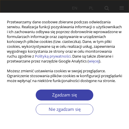
EN
PL
Przetwarzamy dane osobowe zbierane podczas odwiedzania
serwisu. Realizacja funkcji pozyskiwania informacji o użytkownikach
i ich zachowaniu odbywa się poprzez dobrowolnie wprowadzone w
formularzach informacje oraz zapisywanie w urządzeniach
końcowych plików cookies (tzw. ciasteczka). Dane, w tym pliki
cookies, wykorzystywane są w celu realizacji usług, zapewnienia
Autor
Józef Orczyk
wygodnego korzystania ze strony oraz w celu monitorowania
ruchu zgodnie z
Polityką prywatności
. Dane są także zbierane i
przetwarzane przez narzędzie Google Analytics (
więcej
).
RECENZJA
Możesz zmienić ustawienia cookies w swojej przeglądarce.
Wielogłos o rodzinie i polityce rodzinnej
Ograniczenie stosowania plików cookies w konfiguracji przeglądarki
może wpłynąć na niektóre funkcjonalności dostępne na stronie.
Józef Orczyk
Problemy Polityki Społecznej 2017;39:89-93
Zgadzam się
Statystyki
Artykuł
(PDF)
Nie zgadzam się
STUDIA