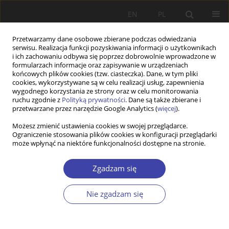
EN
PL
Przetwarzamy dane osobowe zbierane podczas odwiedzania
serwisu. Realizacja funkcji pozyskiwania informacji o użytkownikach
i ich zachowaniu odbywa się poprzez dobrowolnie wprowadzone w
formularzach informacje oraz zapisywanie w urządzeniach
końcowych plików cookies (tzw. ciasteczka). Dane, w tym pliki
cookies, wykorzystywane są w celu realizacji usług, zapewnienia
Autor
Laima Okuneviciute
wygodnego korzystania ze strony oraz w celu monitorowania
ruchu zgodnie z
Polityką prywatności
. Dane są także zbierane i
Neverauskiene
przetwarzane przez narzędzie Google Analytics (
więcej
).
Możesz zmienić ustawienia cookies w swojej przeglądarce.
Ograniczenie stosowania plików cookies w konfiguracji przeglądarki
PRACA ORYGINALNA
może wpłynąć na niektóre funkcjonalności dostępne na stronie.
What shapes the pathway of becoming an elderly
care worker? Young Workers’ perspective
Zgadzam się
Laimute Zalimiene
,
Sandra Krutuliene
,
Laima Okuneviciute
Neverauskiene
,
Boguslavas Gruzevskis
,
Jolita Juneviciene
Nie zgadzam się
Problemy Polityki Społecznej 2024;66(3):1-22
DOI
:
https://doi.org/10.31971/pps/174369
Statystyki