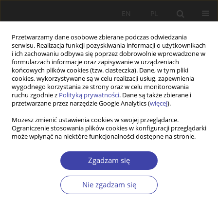
EN
PL
Przetwarzamy dane osobowe zbierane podczas odwiedzania
serwisu. Realizacja funkcji pozyskiwania informacji o użytkownikach
i ich zachowaniu odbywa się poprzez dobrowolnie wprowadzone w
formularzach informacje oraz zapisywanie w urządzeniach
końcowych plików cookies (tzw. ciasteczka). Dane, w tym pliki
cookies, wykorzystywane są w celu realizacji usług, zapewnienia
Autor
Marina Noske
wygodnego korzystania ze strony oraz w celu monitorowania
ruchu zgodnie z
Polityką prywatności
. Dane są także zbierane i
przetwarzane przez narzędzie Google Analytics (
więcej
).
Z WARSZTATÓW BADAWCZYCH
Możesz zmienić ustawienia cookies w swojej przeglądarce.
Ograniczenie stosowania plików cookies w konfiguracji przeglądarki
Bezrobocie długotrwałe — próba diagnozy
może wpłynąć na niektóre funkcjonalności dostępne na stronie.
wybranych psychologicznych problemów
znalezienia i utrzymania pracy
Zgadzam się
Marina Noske
Problemy Polityki Społecznej 2012;19:87-107
Nie zgadzam się
Statystyki
Streszczenie
Artykuł
(PDF)