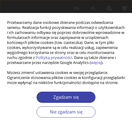
EN
PL
Przetwarzamy dane osobowe zbierane podczas odwiedzania
serwisu. Realizacja funkcji pozyskiwania informacji o użytkownikach
i ich zachowaniu odbywa się poprzez dobrowolnie wprowadzone w
formularzach informacje oraz zapisywanie w urządzeniach
końcowych plików cookies (tzw. ciasteczka). Dane, w tym pliki
cookies, wykorzystywane są w celu realizacji usług, zapewnienia
Autor
Jadwiga Nadolska
wygodnego korzystania ze strony oraz w celu monitorowania
ruchu zgodnie z
Polityką prywatności
. Dane są także zbierane i
przetwarzane przez narzędzie Google Analytics (
więcej
).
RECENZJA
Możesz zmienić ustawienia cookies w swojej przeglądarce.
Ograniczenie stosowania plików cookies w konfiguracji przeglądarki
Michael Opielka, Sozialpolitik. Grundlagen und
może wpłynąć na niektóre funkcjonalności dostępne na stronie.
vergleichende Perspektive
Jadwiga Nadolska
Zgadzam się
Problemy Polityki Społecznej 2006;9:177-182
Statystyki
Nie zgadzam się
Artykuł
(PDF)