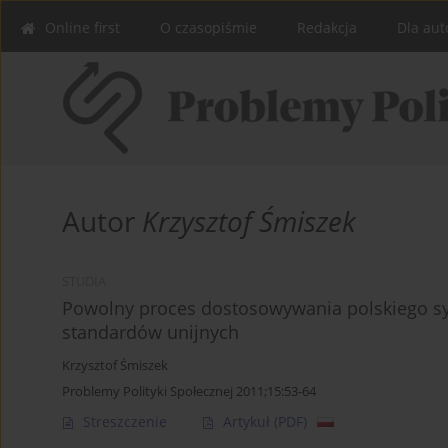
Online first
O czasopiśmie
Redakcja
Dla aut
Autor
Krzysztof Śmiszek
STUDIA
Powolny proces dostosowywania polskiego sy
standardów unijnych
Krzysztof Śmiszek
Problemy Polityki Społecznej 2011;15:53-64
Streszczenie
Artykuł
(PDF)