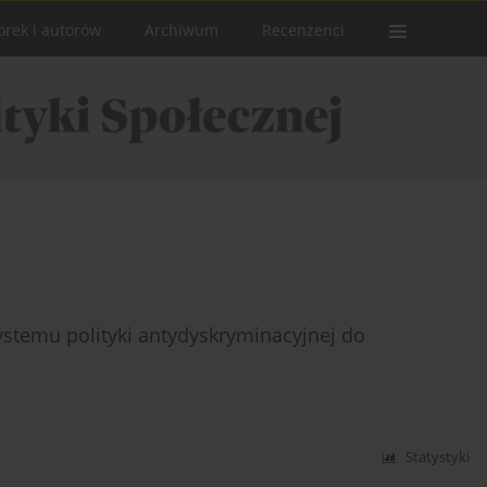
orek i autorów
Archiwum
Recenzenci
stemu polityki antydyskryminacyjnej do
Statystyki