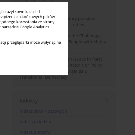
Miesiąc
Rok
i o użytkownikach i ich
rządzeniach końcowych plików
Auto-enrolment in voluntary pensions:
wygodnego korzystania ze strony
Comparative OECD case studies
z narzędzie Google Analytics
Bibliometric Insights into the Challenges
and Needs of Homeless People with Mental
acji przeglądarki może wpłynąć na
Disorders
The Politicisation of Youth Issues in Party
Programmes: Symbolic Rhetoric or Policy
Priority? The Case of Georgia as a
Transitional Democracy
Indeksy
Indeks słów kluczowych
Indeks dziedzin
Indeks autorów