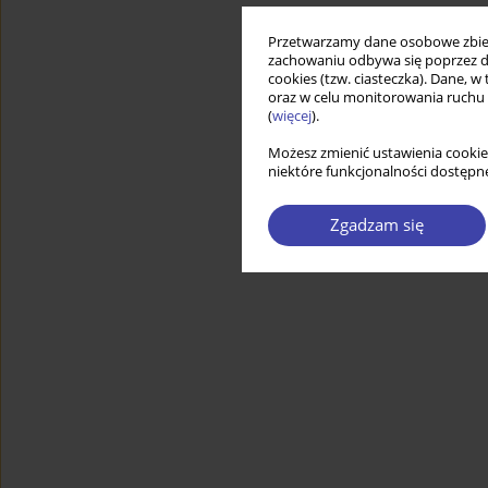
Przetwarzamy dane osobowe zbiera
zachowaniu odbywa się poprzez d
cookies (tzw. ciasteczka). Dane, w
oraz w celu monitorowania ruchu
(
więcej
).
Możesz zmienić ustawienia cookie
niektóre funkcjonalności dostępne
Zgadzam się