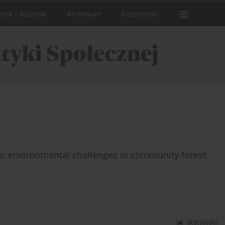
orek i autorów
Archiwum
Recenzenci
ia: environmental challenges in community forest
Statystyki