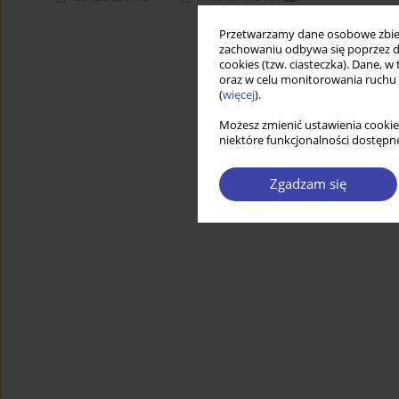
Przetwarzamy dane osobowe zbiera
zachowaniu odbywa się poprzez d
cookies (tzw. ciasteczka). Dane, w
oraz w celu monitorowania ruchu
(
więcej
).
Możesz zmienić ustawienia cookie
niektóre funkcjonalności dostępne
Zgadzam się