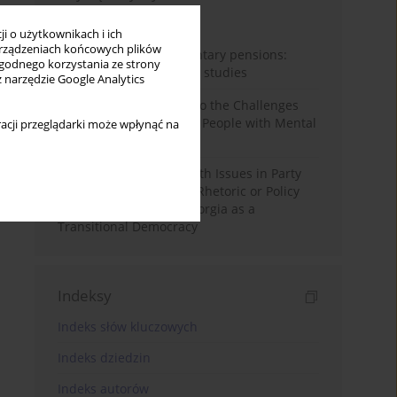
Miesiąc
Rok
i o użytkownikach i ich
rządzeniach końcowych plików
Auto-enrolment in voluntary pensions:
wygodnego korzystania ze strony
Comparative OECD case studies
z narzędzie Google Analytics
Bibliometric Insights into the Challenges
and Needs of Homeless People with Mental
acji przeglądarki może wpłynąć na
Disorders
The Politicisation of Youth Issues in Party
Programmes: Symbolic Rhetoric or Policy
Priority? The Case of Georgia as a
Transitional Democracy
Indeksy
Indeks słów kluczowych
Indeks dziedzin
Indeks autorów