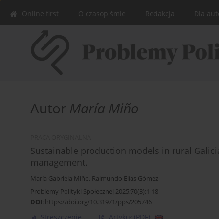
Online first
O czasopiśmie
Redakcja
Dla aut
Autor
María Miño
PRACA ORYGINALNA
Sustainable production models in rural Galic
management.
María Gabriela Miño
,
Raimundo Elías Gómez
Problemy Polityki Społecznej 2025;70(3):1-18
DOI
:
https://doi.org/10.31971/pps/205746
Streszczenie
Artykuł
(PDF)