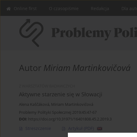
Online first
O czasopiśmie
Redakcja
Dla aut
Autor
Miriam Martinkovičová
Z WARSZTATÓW BADAWCZYCH
Aktywne starzenie się w Słowacji
Alena Kaščáková
,
Miriam Martinkovičová
Problemy Polityki Społecznej 2019;45:47-67
DOI
:
https://doi.org/10.31971/16401808.45.2.2019.3
Streszczenie
Artykuł
(PDF)