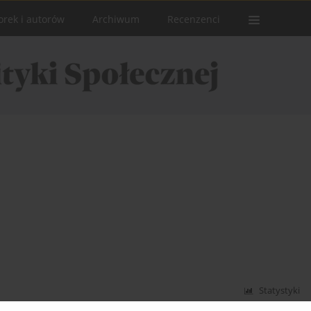
orek i autorów
Archiwum
Recenzenci
Statystyki