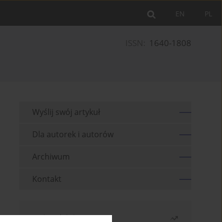
EN
PL
ISSN:
1640-1808
Wyślij swój artykuł
Dla autorek i autorów
Archiwum
Kontakt
Najczęściej czytane