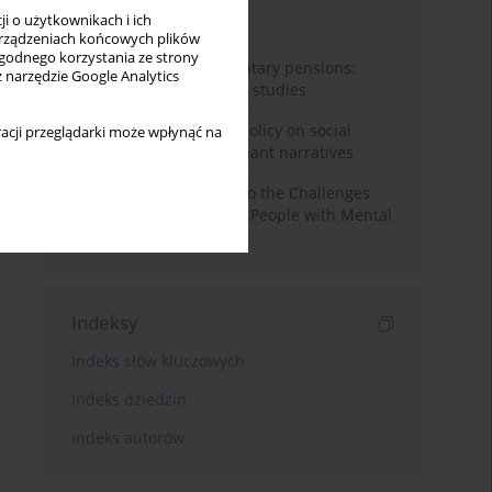
i o użytkownikach i ich
Miesiąc
Rok
rządzeniach końcowych plików
wygodnego korzystania ze strony
Auto-enrolment in voluntary pensions:
z narzędzie Google Analytics
Comparative OECD case studies
Delegitimizing climate policy on social
acji przeglądarki może wpłynąć na
media platforms: Dominant narratives
Bibliometric Insights into the Challenges
and Needs of Homeless People with Mental
Disorders
Indeksy
Indeks słów kluczowych
Indeks dziedzin
Indeks autorów