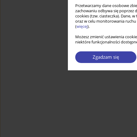
Przetwarzamy dane osobowe zbiera
zachowaniu odbywa się poprzez d
cookies (tzw. ciasteczka). Dane, w
oraz w celu monitorowania ruchu
(
więcej
).
Możesz zmienić ustawienia cookie
niektóre funkcjonalności dostępne
Zgadzam się