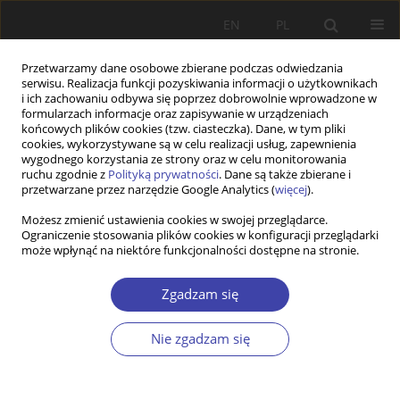
EN
PL
Przetwarzamy dane osobowe zbierane podczas odwiedzania
serwisu. Realizacja funkcji pozyskiwania informacji o użytkownikach
i ich zachowaniu odbywa się poprzez dobrowolnie wprowadzone w
formularzach informacje oraz zapisywanie w urządzeniach
końcowych plików cookies (tzw. ciasteczka). Dane, w tym pliki
cookies, wykorzystywane są w celu realizacji usług, zapewnienia
Autor
Anna Lukešová
wygodnego korzystania ze strony oraz w celu monitorowania
ruchu zgodnie z
Polityką prywatności
. Dane są także zbierane i
przetwarzane przez narzędzie Google Analytics (
więcej
).
PRACA ORYGINALNA
Możesz zmienić ustawienia cookies w swojej przeglądarce.
Ograniczenie stosowania plików cookies w konfiguracji przeglądarki
Is Czechia an immigration country? Evidence
może wpłynąć na niektóre funkcjonalności dostępne na stronie.
from civic integration policies
Anna Lukešová
Zgadzam się
Problemy Polityki Społecznej 2022;59(4):267-287
DOI
:
https://doi.org/10.31971/pps/159026
Nie zgadzam się
Statystyki
Streszczenie
Artykuł
(PDF)