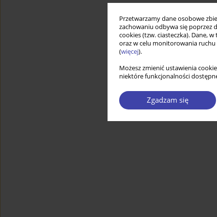
Przetwarzamy dane osobowe zbiera
zachowaniu odbywa się poprzez d
cookies (tzw. ciasteczka). Dane, w
oraz w celu monitorowania ruchu
(
więcej
).
Możesz zmienić ustawienia cookie
niektóre funkcjonalności dostępne
Zgadzam się