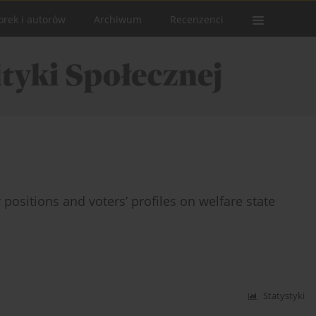
orek i autorów
Archiwum
Recenzenci
positions and voters’ profiles on welfare state
Statystyki