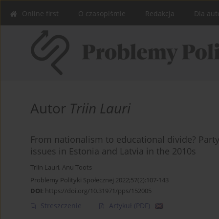
Online first
O czasopiśmie
Redakcja
Dla aut
Autor
Triin Lauri
From nationalism to educational divide? Party 
issues in Estonia and Latvia in the 2010s
Triin Lauri
,
Anu Toots
Problemy Polityki Społecznej 2022;57(2):107-143
DOI
:
https://doi.org/10.31971/pps/152005
Streszczenie
Artykuł
(PDF)