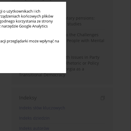
Miesiąc
Rok
i o użytkownikach i ich
rządzeniach końcowych plików
Auto-enrolment in voluntary pensions:
wygodnego korzystania ze strony
Comparative OECD case studies
z narzędzie Google Analytics
Bibliometric Insights into the Challenges
and Needs of Homeless People with Mental
acji przeglądarki może wpłynąć na
Disorders
The Politicisation of Youth Issues in Party
Programmes: Symbolic Rhetoric or Policy
Priority? The Case of Georgia as a
Transitional Democracy
Indeksy
Indeks słów kluczowych
Indeks dziedzin
Indeks autorów