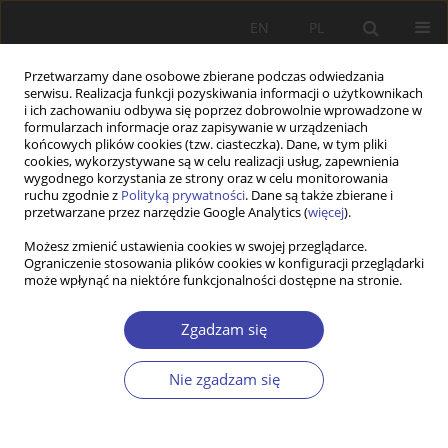
EN
PL
Przetwarzamy dane osobowe zbierane podczas odwiedzania
serwisu. Realizacja funkcji pozyskiwania informacji o użytkownikach
i ich zachowaniu odbywa się poprzez dobrowolnie wprowadzone w
formularzach informacje oraz zapisywanie w urządzeniach
końcowych plików cookies (tzw. ciasteczka). Dane, w tym pliki
cookies, wykorzystywane są w celu realizacji usług, zapewnienia
Autor
Mihaela Lambru
wygodnego korzystania ze strony oraz w celu monitorowania
ruchu zgodnie z
Polityką prywatności
. Dane są także zbierane i
przetwarzane przez narzędzie Google Analytics (
więcej
).
PRACA ORYGINALNA
Możesz zmienić ustawienia cookies w swojej przeglądarce.
Ograniczenie stosowania plików cookies w konfiguracji przeglądarki
Romania: re-shaping the CSO sector in difficult
może wpłynąć na niektóre funkcjonalności dostępne na stronie.
conditions
Mihaela Lambru
,
Andrei Dobre
Zgadzam się
Problemy Polityki Społecznej 2020;50:61-75
DOI
:
https://doi.org/10.31971/16401808.50.3.2020.4
Nie zgadzam się
Statystyki
Streszczenie
Artykuł
(PDF)